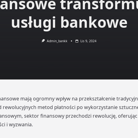
nansowe transform
usługi bankowe
Admin_bankk
Lis 9, 2024
inansowe mają ogromny wpływ na przekształcenie tradycyjn
rewolucyjnych metod płatności po wykorzystanie sztucznej
ansowym, sektor finansowy przechodzi rewolucję, oferując
ci i wyzwania.