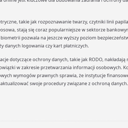
 online jest kluczowe dla budowania zaufania i ochrony d
yczne, takie jak rozpoznawanie twarzy, czytniki linii papil
głosowa, stają się coraz popularniejsze w sektorze bankowy
biometrii pozwala na jeszcze wyższy poziom bezpieczeństw
ży danych logowania czy kart płatniczych.
acje dotyczące ochrony danych, takie jak RODO, nakładają 
wiązki w zakresie przetwarzania informacji osobowych. K
rowych wymogów prawnych sprawia, że instytucje finansow
 aktualizować swoje procedury związane z ochroną danych.