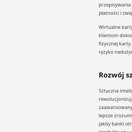
przepisywania 
płatności i zw
Wirtualne kart
klientom dokon
fizycznej karty
ryzyko nadużyć
Rozwój sz
Sztuczna intel
rewolucjonizuj
zaawansowanych
lepsze zrozumi
jakby banki ot