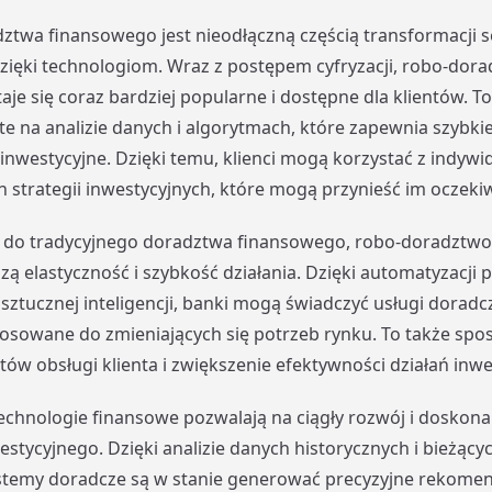
ztwa finansowego jest nieodłączną częścią transformacji 
ięki technologiom. Wraz z postępem cyfryzacji, robo-dor
taje się coraz bardziej popularne i dostępne dla klientów. T
te na analizie danych i algorytmach, które zapewnia szybkie
nwestycyjne. Dzięki temu, klienci mogą korzystać z indywi
strategii inwestycyjnych, które mogą przynieść im oczekiw
do tradycyjnego doradztwa finansowego, robo-doradztwo 
zą elastyczność i szybkość działania. Dzięki automatyzacji 
sztucznej inteligencji, banki mogą świadczyć usługi dorad
osowane do zmieniających się potrzeb rynku. To także spo
tów obsługi klienta i zwiększenie efektywności działań inwe
chnologie finansowe pozwalają na ciągły rozwój i doskona
stycyjnego. Dzięki analizie danych historycznych i bieżąc
stemy doradcze są w stanie generować precyzyjne rekome