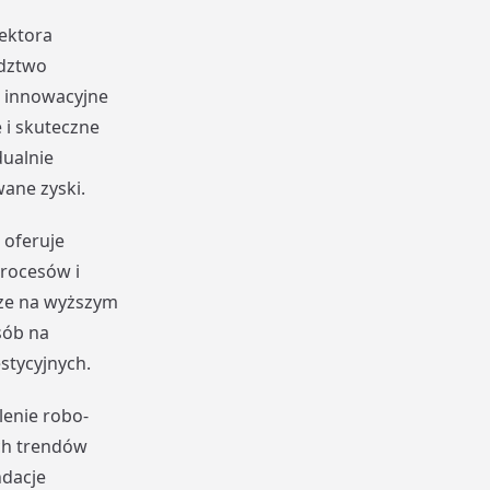
sektora
adztwo
o innowacyjne
 i skuteczne
dualnie
ane zyski.
oferuje
procesów i
cze na wyższym
sób na
stycyjnych.
lenie robo-
ych trendów
ndacje