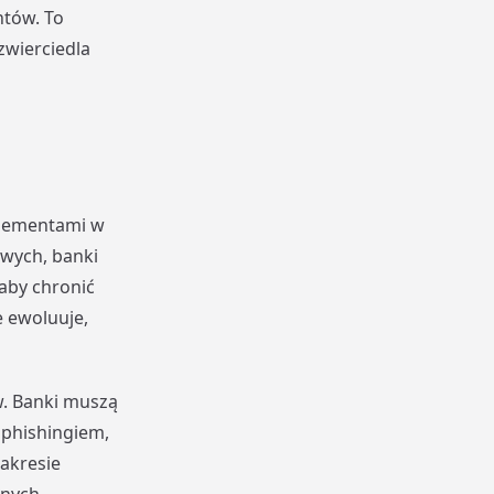
ntów. To
zwierciedla
elementami w
wych, banki
aby chronić
e ewoluuje,
. Banki muszą
phishingiem,
akresie