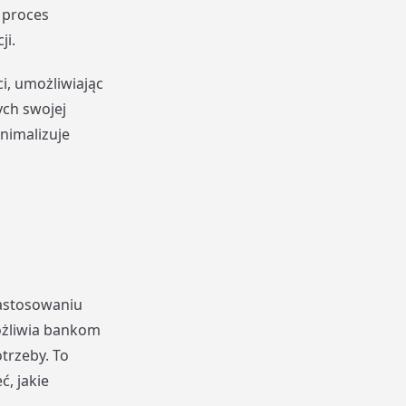
 proces
ji.
i, umożliwiając
ych swojej
inimalizuje
zastosowaniu
ożliwia bankom
trzeby. To
, jakie