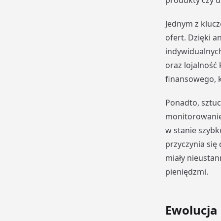
produkty czy u
Jednym z klucz
ofert. Dzięki 
indywidualnych
oraz lojalność
finansowego, kt
Ponadto, sztuc
monitorowanie 
w stanie szybk
przyczynia się
miały nieustann
pieniędzmi.
Ewolucja