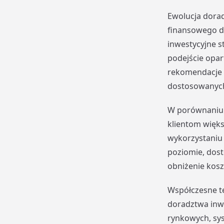
Ewolucja dorad
finansowego dz
inwestycyjne s
podejście opar
rekomendacje i
dostosowanych 
W porównaniu 
klientom więks
wykorzystaniu 
poziomie, dost
obniżenie kosz
Współczesne te
doradztwa inwe
rynkowych, sy