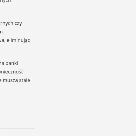
anych
arnych czy
m.
a, eliminując
na banki
onieczność
e muszą stale