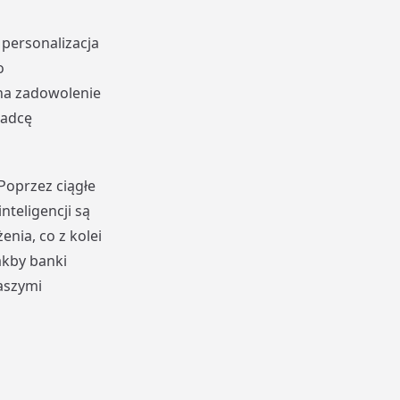
 personalizacja
o
 na zadowolenie
radcę
Poprzez ciągłe
nteligencji są
nia, co z kolei
akby banki
naszymi