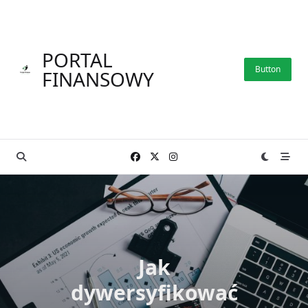
Skip
to
content
PORTAL
Button
FINANSOWY
Jak
dywersyfikować