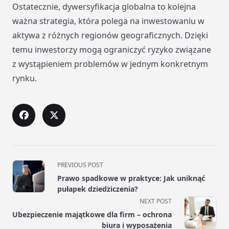
Ostatecznie, dywersyfikacja globalna to kolejna
ważna strategia, która polega na inwestowaniu w
aktywa z różnych regionów geograficznych. Dzięki
temu inwestorzy mogą ograniczyć ryzyko związane
z wystąpieniem problemów w jednym konkretnym
rynku.
<span
PREVIOUS POST
class="nav-
Prawo spadkowe w praktyce: Jak uniknąć
subtitle
pułapek dziedziczenia?
screen-
NEXT POST
reader-
Ubezpieczenie majątkowe dla firm – ochrona
text">Page</span>
biura i wyposażenia