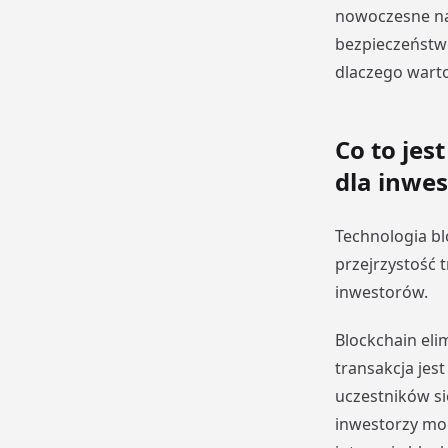
nowoczesne na
bezpieczeństwo
dlaczego warto
Co to jes
dla inwe
Technologia bl
przejrzystość t
inwestorów.
Blockchain eli
transakcja jes
uczestników si
inwestorzy mog