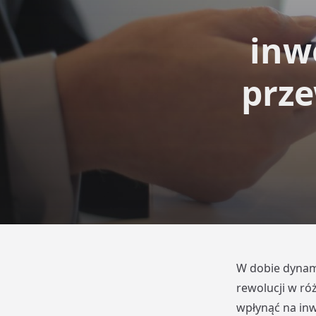
inw
prze
W dobie dynami
rewolucji w ró
wpłynąć na inw