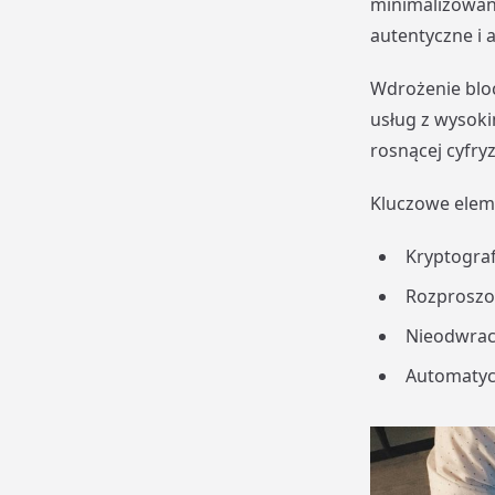
minimalizowane
autentyczne i 
Wdrożenie bloc
usług z wysok
rosnącej cyfryz
Kluczowe elem
Kryptograf
Rozproszon
Nieodwrac
Automatycz