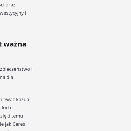
ci oraz
westycyjny i
st ważna
zpieczeństwo i
żna dla
onieważ każda
tkich
Dzięki temu
e jak Ceres