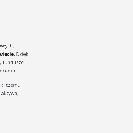
owych,
wiecie
. Dzięki
y fundusze,
ocedur.
ęki czemu
 aktywa,