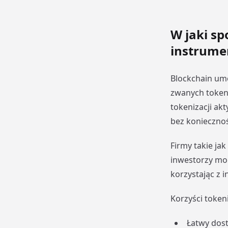
W jaki sp
instrume
Blockchain um
zwanych token
tokenizacji ak
bez konieczno
Firmy takie ja
inwestorzy mo
korzystając z i
Korzyści tokeni
Łatwy dos