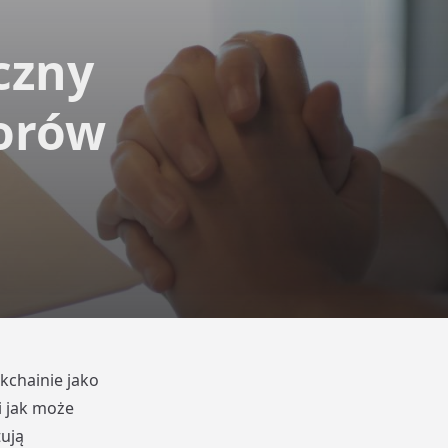
czny
torów
kchainie jako
i jak może
tują