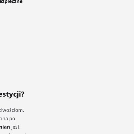
ezpieczne
stycji?
ciwościom.
iona po
mian
jest