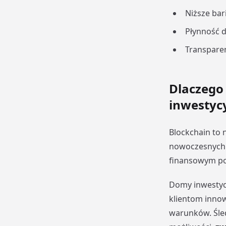
Niższe bar
Płynność 
Transpare
Dlaczego
inwestyc
Blockchain to n
nowoczesnych s
finansowym po
Domy inwestycy
klientom innow
warunków. Śle