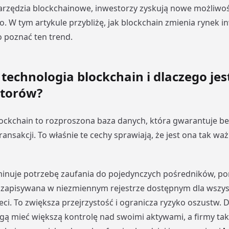
rzędzia blockchainowe, inwestorzy zyskują nowe możliwoś
. W tym artykule przybliżę, jak blockchain zmienia rynek in
 poznać ten trend.
t technologia blockchain i dlaczego je
storów?
ockchain to rozproszona baza danych, która gwarantuje be
ransakcji. To właśnie te cechy sprawiają, że jest ona tak wa
minuje potrzebę zaufania do pojedynczych pośredników, p
t zapisywana w niezmiennym rejestrze dostępnym dla wszys
eci. To zwiększa przejrzystość i ogranicza ryzyko oszustw. 
ą mieć większą kontrolę nad swoimi aktywami, a firmy taki