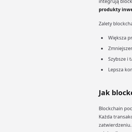
integrują bloc
produkty inwe
Zalety blockch
Większa pr
Zmniejszen
Szybsze i 
Lepsza kon
Jak block
Blockchain po
Każda transakc
zatwierdzeniu.