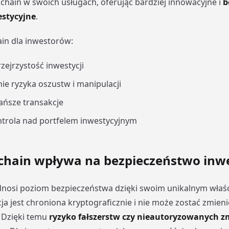
kchain w swoich usługach, oferując bardziej innowacyjne i
b
stycyjne
.
ain dla inwestorów:
zejrzystość inwestycji
ie ryzyka oszustw i manipulacji
tańsze transakcje
trola nad portfelem inwestycyjnym
chain wpływa na bezpieczeństwo inwe
dnosi poziom bezpieczeństwa dzięki swoim unikalnym właś
ja jest chroniona kryptograficznie i nie może zostać zmien
 Dzięki temu
ryzyko fałszerstw czy nieautoryzowanych z