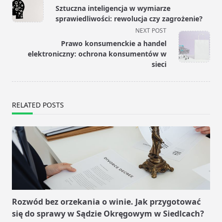
class="nav-
Sztuczna inteligencja w wymiarze
subtitle
sprawiedliwości: rewolucja czy zagrożenie?
screen-
NEXT POST
reader-
Prawo konsumenckie a handel
text">Page</span>
elektroniczny: ochrona konsumentów w
sieci
RELATED POSTS
Rozwód bez orzekania o winie. Jak przygotować
się do sprawy w Sądzie Okręgowym w Siedlcach?