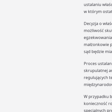
ustalaniu właś
w którym ostat
Decyzja o właś
możliwość sku
egzekwowania 
małżonkowie po
sąd będzie mia
Proces ustala
skrupulatnej 
regulujących t
międzynarodow
W przypadku b
konieczność r
specjalnych pr