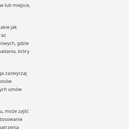
w lub miejsce,
akie jak
raz
owych, gdzie
adania, który
ga zazwyczaj
pisów
lnych umów
u, może zajść
stosowanie
patrzenia