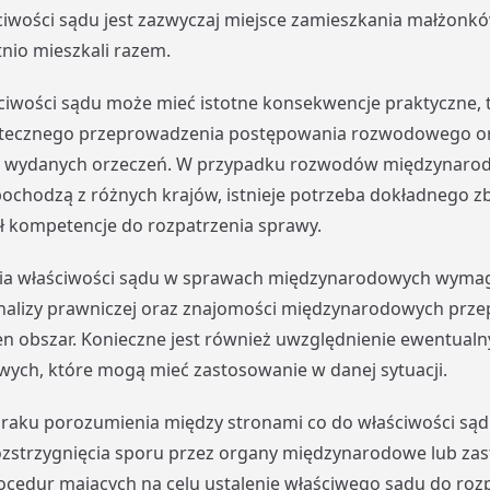
ciwości sądu jest zazwyczaj miejsce zamieszkania małżonkó
nio mieszkali razem.
ciwości sądu może mieć istotne konsekwencje praktyczne, t
tecznego przeprowadzenia postępowania rozwodowego o
wydanych orzeczeń. W przypadku rozwodów międzynarod
chodzą z różnych krajów, istnieje potrzeba dokładnego zb
ł kompetencje do rozpatrzenia sprawy.
nia właściwości sądu w sprawach międzynarodowych wyma
analizy prawniczej oraz znajomości międzynarodowych prze
en obszar. Konieczne jest również uwzględnienie ewentua
ych, które mogą mieć zastosowanie w danej sytuacji.
raku porozumienia między stronami co do właściwości sąd
ozstrzygnięcia sporu przez organy międzynarodowe lub za
ocedur mających na celu ustalenie właściwego sądu do roz