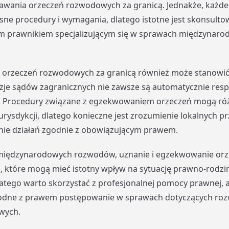
awania orzeczeń rozwodowych za granicą. Jednakże, każd
ne procedury i wymagania, dlatego istotne jest skonsultow
 prawnikiem specjalizującym się w sprawach międzynaro
orzeczeń rozwodowych za granicą również może stanowić
zje sądów zagranicznych nie zawsze są automatycznie re
h. Procedury związane z egzekwowaniem orzeczeń mogą róż
jurysdykcji, dlatego konieczne jest zrozumienie lokalnych pr
ie działań zgodnie z obowiązującym prawem.
międzynarodowych rozwodów, uznanie i egzekwowanie orz
, które mogą mieć istotny wpływ na sytuację prawno-rodzi
tego warto skorzystać z profesjonalnej pomocy prawnej, 
godne z prawem postępowanie w sprawach dotyczących r
wych.