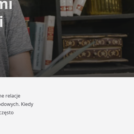
mi
i
e relacje
odowych. Kiedy
często