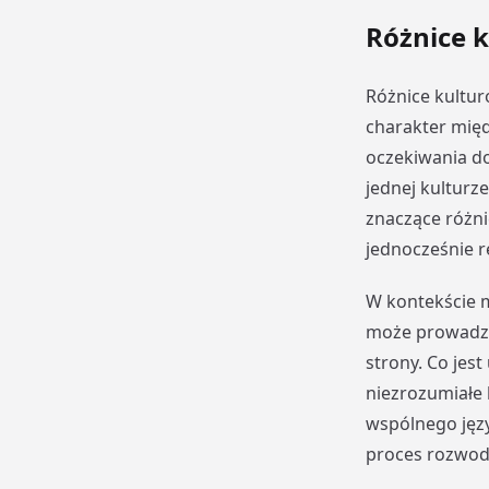
Różnice 
Różnice kultu
charakter mię
oczekiwania d
jednej kulturz
znaczące różn
jednocześnie r
W kontekście 
może prowadzi
strony. Co jes
niezrozumiałe 
wspólnego języ
proces rozwo