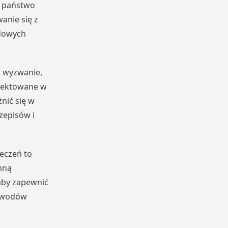
e państwo
anie się z
dowych
 wyzwanie,
spektowane w
nić się w
zepisów i
eczeń to
nną
aby zapewnić
ozwodów