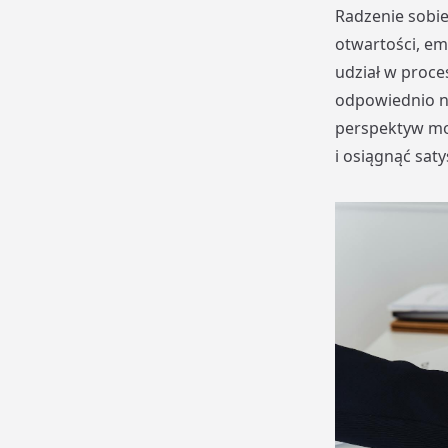
Radzenie sobi
otwartości, emp
udział w proce
odpowiednio n
perspektyw moż
i osiągnąć sat