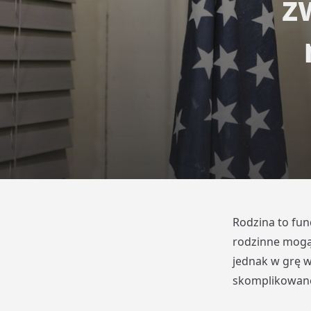
z
Rodzina to fun
rodzinne mogą
jednak w grę w
skomplikowane