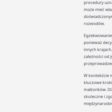
procedury uzn
może mieć włas
doświadczonym
rozwodów.
Egzekwowanie 
ponieważ decy
innych krajac
zależności od 
przeprowadzen
W kontekście 
kluczowe kroki
małżonków. Dla
skuteczne i z
międzynarodo