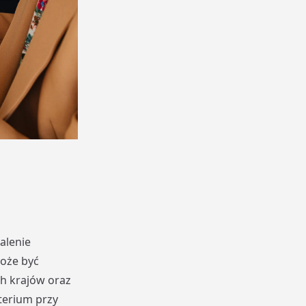
alenie
może być
h krajów oraz
terium przy