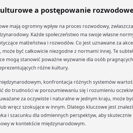
kulturowe a postępowanie rozwodow
rowe mają ogromny wpływ na proces rozwodowy, zwłaszcz
dzynarodowy. Każde społeczeństwo ma swoje własne normy,
otyczące małżeństwa i rozwodów. Co jest uznawane za akc
e, może być całkowicie niezgodne z normami innej. Te subte
ice mogą stanowić poważne wyzwanie dla osób pragnących s
eprezentujących różne kultury.
międzynarodowym, konfrontacja różnych systemów wartoś
ć do trudności w porozumiewaniu się i rozumieniu oczekiw
t uważane za oczywiste i naturalne w jednym kraju, może by
lub wręcz szokujące w innym. Dlatego kluczowe jest znalez
ka i szacunku dla odmiennych perspektyw, aby skutecznie 
dowy w kontekście międzynarodowym.