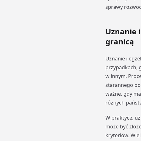
sprawy rozwod
Uznanie 
granicą
Uznanie i egz
przypadkach, 
w innym. Proc
starannego po
ważne, gdy ma
różnych państ
W praktyce, u
może być złoż
kryteriów. Wie