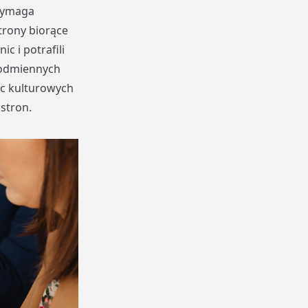
wymaga
strony biorące
 i potrafili
 odmiennych
ic kulturowych
stron.