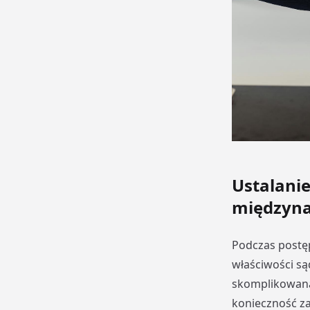
Ustalani
międzyn
Podczas postę
właściwości są
skomplikowana
konieczność z