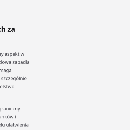
h za
ny aspekt w
odowa zapadła
ymaga
 szczególnie
telstwo
graniczny
unków i
lu ułatwienia