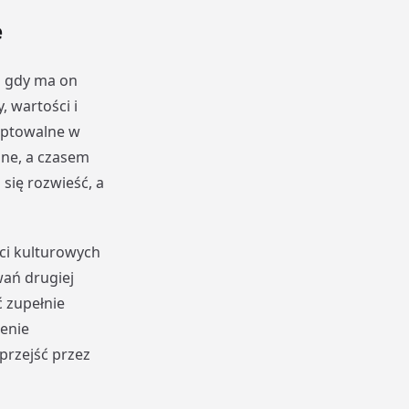
e
a gdy ma on
 wartości i
eptowalne w
lne, a czasem
ię rozwieść, a
ci kulturowych
ań drugiej
ć zupełnie
ienie
przejść przez