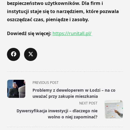
bezpieczeństwo użytkowników. Dla firm i
instytucji staje się to narzędziem, które pozwala
oszczędzać czas, pieniądze i zasoby.
Dowiedź się więcej:
https://runitall.pl/
<span
PREVIOUS POST
class="nav-
Problemy z deweloperem w Łodzi – na co
subtitle
uważać przy zakupie mieszkania
screen-
NEXT POST
reader-
Dywersyfikacja inwestycji – dlaczego nie
text">Page</span>
wolno o niej zapominać?