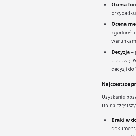
Ocena fo
przypadku 
Ocena me
zgodności
warunkami
Decyzja
– 
budowę. W
decyzji do
Najczęstsze p
Uzyskanie poz
Do najczęstsz
Braki w d
dokumentac