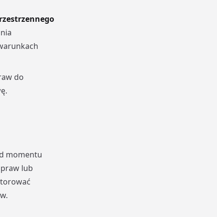
rzestrzennego
nia
 warunkach
praw do
ę.
 od momentu
spraw lub
itorować
w.