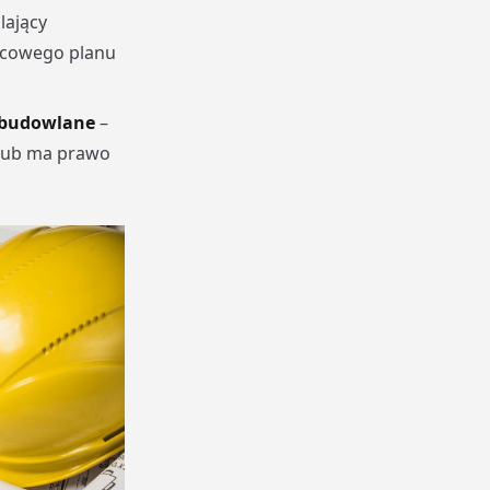
lający
jscowego planu
 budowlane
–
 lub ma prawo