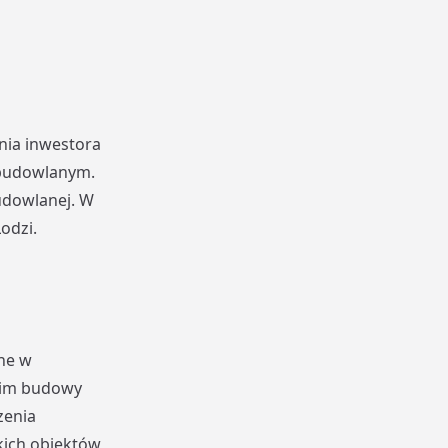
wnia inwestora
 budowlanym.
udowlanej. W
odzi.
ne w
tkim budowy
zenia
kich obiektów