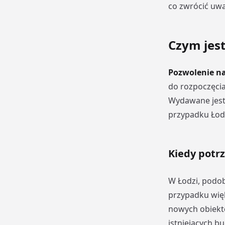
co zwrócić uwa
Czym jes
Pozwolenie n
do rozpoczęci
Wydawane jest 
przypadku Łodz
Kiedy potr
W Łodzi, podob
przypadku wię
nowych obiekt
istniejących b