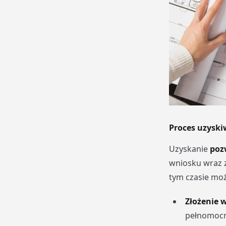
Proces uzyski
Uzyskanie
poz
wniosku wraz 
tym czasie moż
Złożenie 
pełnomocni