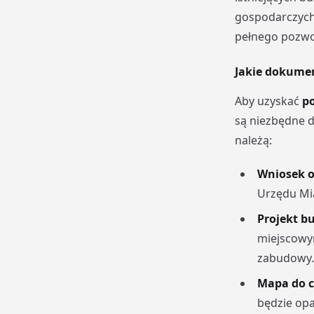
gospodarczych 
pełnego pozwo
Jakie dokumen
Aby uzyskać
p
są niezbędne 
należą:
Wniosek o
Urzędu Mia
Projekt b
miejscowy
zabudowy.
Mapa do c
będzie opa