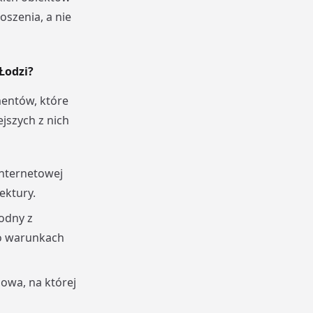
szenia, a nie
Łodzi?
mentów, które
jszych z nich
internetowej
ektury.
odny z
o warunkach
owa, na której