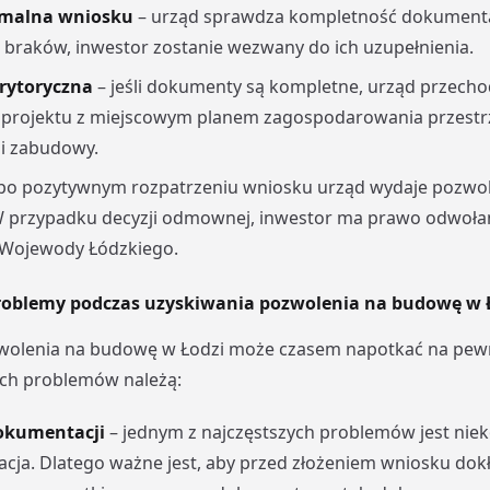
rmalna wniosku
– urząd sprawdza kompletność dokumenta
braków, inwestor zostanie wezwany do ich uzupełnienia.
rytoryczna
– jeśli dokumenty są kompletne, urząd przecho
 projektu z miejscowym planem zagospodarowania przestr
 zabudowy.
po pozytywnym rozpatrzeniu wniosku urząd wydaje pozwol
 przypadku decyzji odmownej, inwestor ma prawo odwołan
 Wojewody Łódzkiego.
roblemy podczas uzyskiwania pozwolenia na budowę w 
wolenia na budowę w Łodzi może czasem napotkać na pewn
ych problemów należą:
okumentacji
– jednym z najczęstszych problemów jest nie
ja. Dlatego ważne jest, aby przed złożeniem wniosku dok