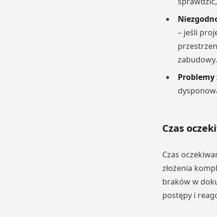
sprawdzić
Niezgodno
– jeśli pr
przestrzen
zabudowy.
Problemy 
dysponowa
Czas oczek
Czas oczekiwa
złożenia komp
braków w dokum
postępy i rea