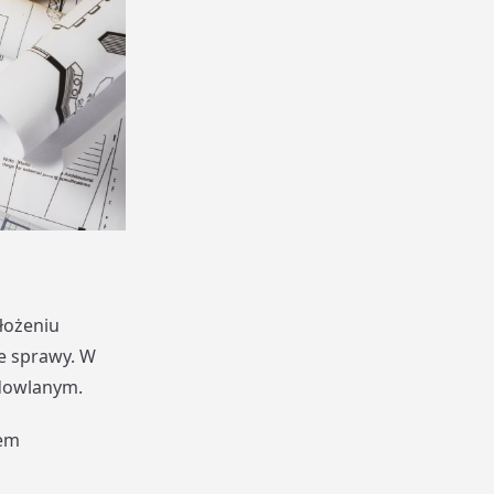
złożeniu
e sprawy. W
udowlanym.
wem