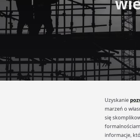
wie
Uzyskanie
poz
marzeń o włas
się skomplikow
formalnościam
informacje, kt