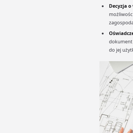
Decyzja 
możliwości
zagospoda
Oświadcze
dokument p
do jej uży