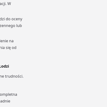
cji. W
dzi do oceny
zennego lub
enie na
ia się od
Łodzi
e trudności.
kompletna
ładnie