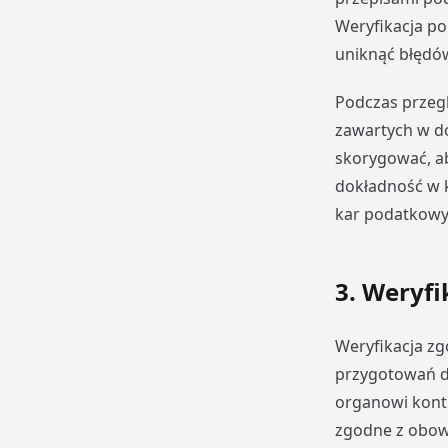
Weryfikacja p
uniknąć błędów
Podczas przeg
zawartych w do
skorygować, ab
dokładność w k
kar podatkowyc
3. Weryf
Weryfikacja z
przygotowań do
organowi kontr
zgodne z obow