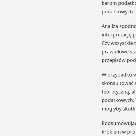
karom podatko
podatkowych.
Analiza zgodno
interpretację
Czy wszystkie
prawidłowe st
przepisów poda
W przypadku w
skonsultować s
teoretyczną, a
podatkowych. 
mogłyby skutk
Podsumowując,
krokiem w proc