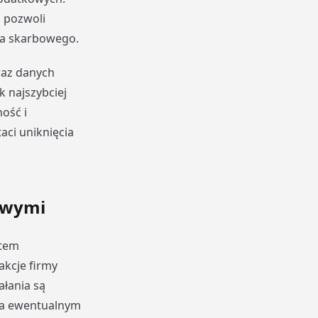
 pozwoli
ra skarbowego.
raz danych
 najszybciej
ość i
aci uniknięcia
owymi
ntem
akcje firmy
ałania są
ga ewentualnym