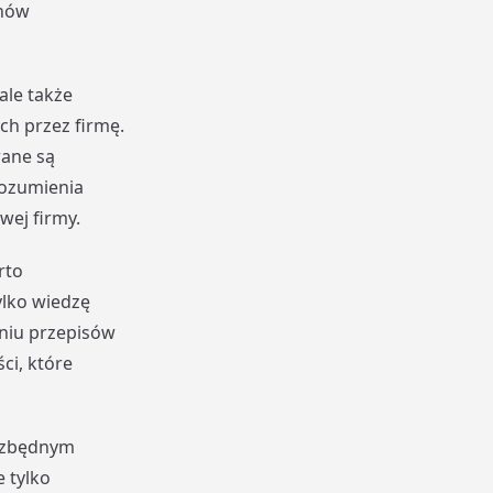
anów
ale także
h przez firmę.
wane są
rozumienia
wej firmy.
rto
ylko wiedzę
aniu przepisów
ci, które
iezbędnym
 tylko