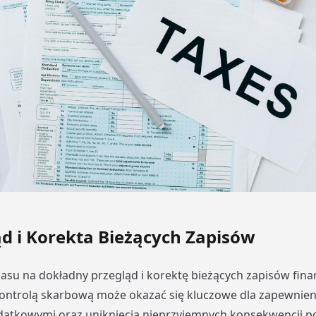
ąd i Korekta Bieżących Zapisów
asu na dokładny przegląd i korektę bieżących zapisów fin
 kontrolą skarbową może okazać się kluczowe dla zapewnien
datkowymi oraz uniknięcia nieprzyjemnych konsekwencji 