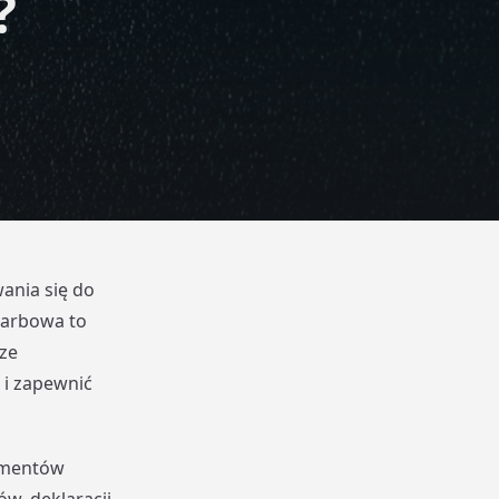
?
ania się do
karbowa to
ze
i zapewnić
kumentów