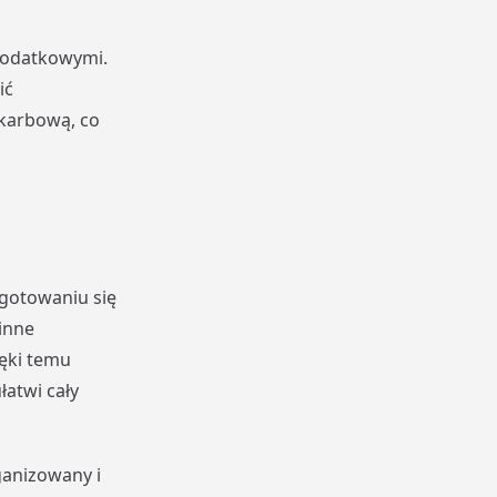
 podatkowymi.
ić
skarbową, co
gotowaniu się
inne
ęki temu
atwi cały
anizowany i