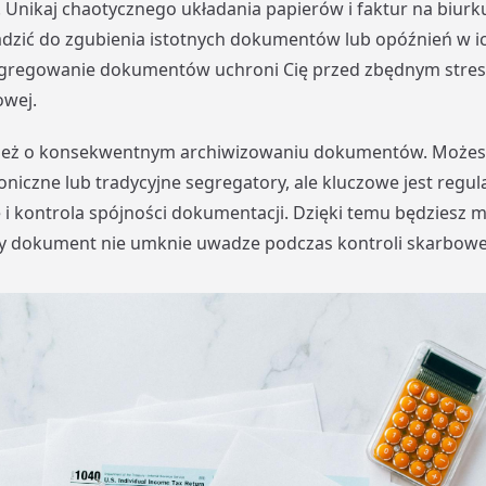
 Unikaj chaotycznego układania papierów i faktur na biurk
zić do zgubienia istotnych dokumentów lub opóźnień w ic
gregowanie dokumentów uchroni Cię przed zbędnym stre
owej.
ież o konsekwentnym archiwizowaniu dokumentów. Możes
oniczne lub tradycyjne segregatory, ale kluczowe jest regul
 i kontrola spójności dokumentacji. Dzięki temu będziesz 
y dokument nie umknie uwadze podczas kontroli skarbowe