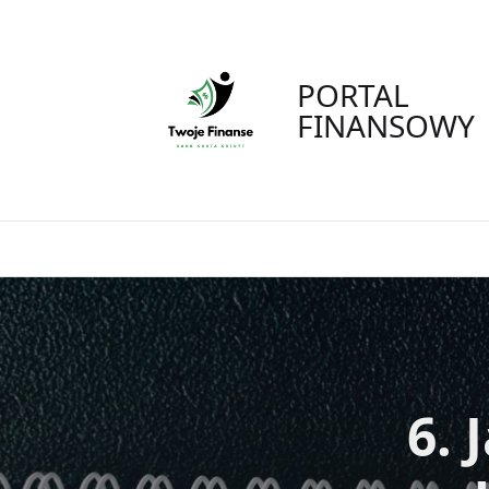
Skip
to
content
PORTAL
FINANSOWY
6. 