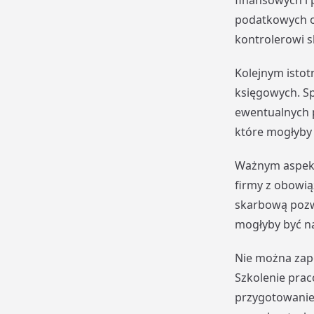
finansowych i
podatkowych o
kontrolerowi s
Kolejnym istot
księgowych. S
ewentualnych p
które mogłyby
Ważnym aspekte
firmy z obowi
skarbową pozw
mogłyby być n
Nie można zap
Szkolenie pra
przygotowanie