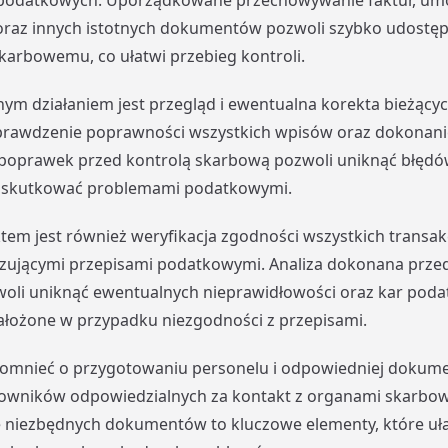
 podatkowych. Uporządkowane przechowywanie faktur, umó
raz innych istotnych dokumentów pozwoli szybko udostępn
karbowemu, co ułatwi przebieg kontroli.
nym działaniem jest przegląd i ewentualna korekta bieżący
prawdzenie poprawności wszystkich wpisów oraz dokonani
oprawek przed kontrolą skarbową pozwoli uniknąć błędów i
 skutkować problemami podatkowymi.
m jest również weryfikacja zgodności wszystkich transakcj
ązującymi przepisami podatkowymi. Analiza dokonana przed
oli uniknąć ewentualnych nieprawidłowości oraz kar poda
ałożone w przypadku niezgodności z przepisami.
omnieć o przygotowaniu personelu i odpowiedniej dokumen
cowników odpowiedzialnych za kontakt z organami skarbo
 niezbędnych dokumentów to kluczowe elementy, które ułat