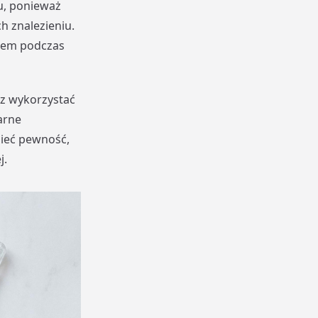
u, ponieważ
h znalezieniu.
sem podczas
z wykorzystać
arne
mieć pewność,
j.