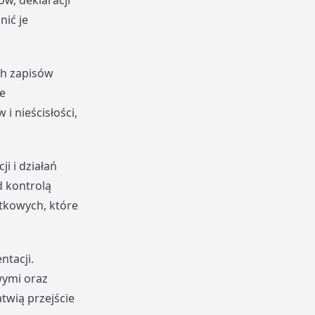
w, deklaracji
ić je
ch zapisów
e
 nieścisłości,
i i działań
 kontrolą
tkowych, które
tacji.
wymi oraz
wią przejście