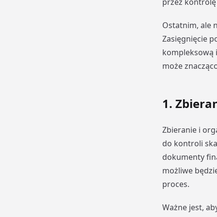
przez kontrol
Ostatnim, ale 
Zasięgnięcie p
kompleksową i 
może znacząco
1. Zbier
Zbieranie i o
do kontroli sk
dokumenty fin
możliwe będzie
proces.
Ważne jest, a