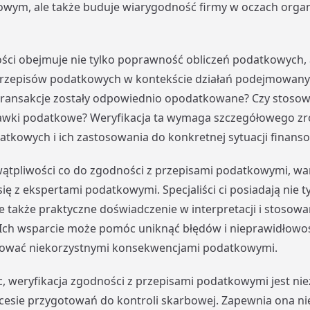
wym, ale także buduje wiarygodność firmy w oczach org
ści obejmuje nie tylko poprawność obliczeń podatkowych, 
 przepisów podatkowych w kontekście działań podejmowanyc
 transakcje zostały odpowiednio opodatkowane? Czy stoso
awki podatkowe? Weryfikacja ta wymaga szczegółowego z
tkowych i ich zastosowania do konkretnej sytuacji finanso
ątpliwości co do zgodności z przepisami podatkowymi, wa
ię z ekspertami podatkowymi. Specjaliści ci posiadają nie t
le także praktyczne doświadczenie w interpretacji i stosow
Ich wsparcie może pomóc uniknąć błędów i nieprawidłowoś
ować niekorzystnymi konsekwencjami podatkowymi.
 weryfikacja zgodności z przepisami podatkowymi jest n
esie przygotowań do kontroli skarbowej. Zapewnia ona nie