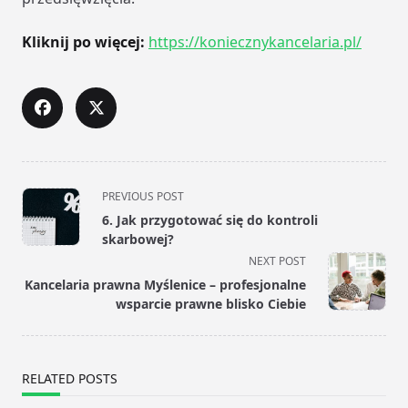
Kliknij po więcej:
https://koniecznykancelaria.pl/
<span
PREVIOUS POST
class="nav-
6. Jak przygotować się do kontroli
subtitle
skarbowej?
screen-
NEXT POST
reader-
Kancelaria prawna Myślenice – profesjonalne
text">Page</span>
wsparcie prawne blisko Ciebie
RELATED POSTS