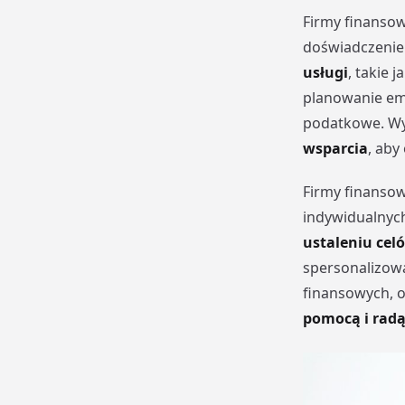
Firmy finansowe
doświadczenie 
usługi
, takie 
planowanie eme
podatkowe. Wy
wsparcia
, aby
Firmy finanso
indywidualnych 
ustaleniu cel
spersonalizowa
finansowych, o
pomocą i rad