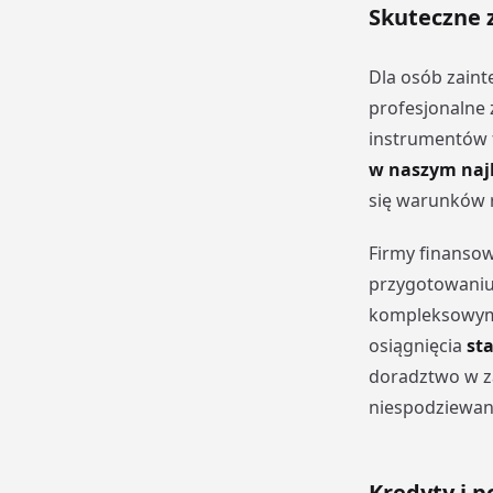
Skuteczne 
Dla osób zain
profesjonalne 
instrumentów f
w naszym najl
się warunków 
Firmy finansow
przygotowaniu 
kompleksowym 
osiągnięcia
st
doradztwo w za
niespodziewan
Kredyty i p