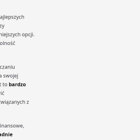
ajlepszych
zy
ejszych opcji.
olność
iczaniu
a swojej
t to
bardzo
ić
związanych z
finansowe,
adnie