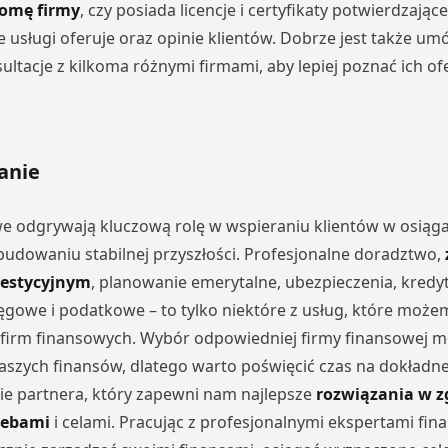
nomę firmy
, czy posiada licencje i certyfikaty potwierdzające
e usługi oferuje oraz opinie klientów. Dobrze jest także umó
ltacje z kilkoma różnymi firmami, aby lepiej poznać ich ofe
anie
e odgrywają kluczową rolę w wspieraniu klientów w osiąg
budowaniu stabilnej przyszłości. Profesjonalne doradztwo,
westycyjnym
, planowanie emerytalne, ubezpieczenia, kredyt
ięgowe i podatkowe – to tylko niektóre z usług, które moż
firm finansowych. Wybór odpowiedniej firmy finansowej m
aszych finansów, dlatego warto poświęcić czas na dokładn
ie partnera, który zapewni nam najlepsze
rozwiązania w z
zebami
i celami. Pracując z profesjonalnymi ekspertami fi