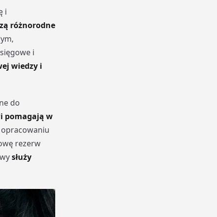
 i
czą różnorodne
nym,
księgowe i
ej wiedzy i
ne do
wi pomagają w
az opracowaniu
dowę rezerw
owy
służy