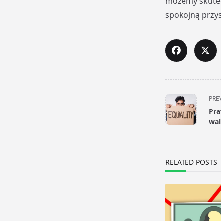
możemy skutecz
spokojną przysz
<span
PRE
class="nav-
Pra
subtitle
wal
screen-
reader-
text">Page</s
RELATED POSTS