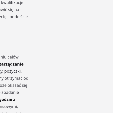
 kwalifikacje
wić się na
rtę i podejście
aniu celów
zarządzanie
y, pożyczki,
emy otrzymać od
oże okazać się
e zbadanie
godzie z
nansowymi,