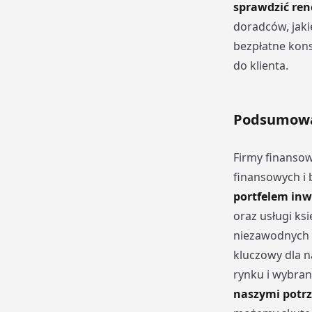
sprawdzić re
doradców, jaki
bezpłatne konsu
do klienta.
Podsumow
Firmy finansow
finansowych i 
portfelem in
oraz usługi ks
niezawodnych 
kluczowy dla n
rynku i wybran
naszymi potr