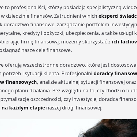
 to profesjonaliści, którzy posiadają specjalistyczną wiedzę
w dziedzinie finansów. Zatrudnieni w nich
eksperci świad
jak doradztwo finansowe, zarządzanie portfelem inwestycyj
rytalne, kredyty i pożyczki, ubezpieczenia, a także usługi 
bierając firmę finansową, możemy skorzystać z
ich fachow
 osiągnąć nasze cele finansowe.
we oferują wszechstronne doradztwo, które jest dostosowa
potrzeb i sytuacji klienta. Profesjonalni
doradcy finanso
ów finansowych
, analizie aktualnej sytuacji finansowej or
nego planu działania. Bez względu na to, czy chodzi o bu
ptymalizację oszczędności, czy inwestycje, doradca finans
ą na każdym etapie
naszej drogi finansowej.