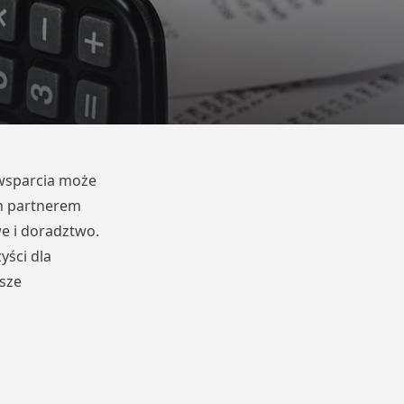
 wsparcia może
m partnerem
we i doradztwo.
yści dla
asze