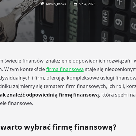
Admin_bankk
Sie 4, 2023
 świecie finansów, znalezienie odpowiednich rozwiązań i
. W tym kontekście
firma finansowa
staje się nieoceniony
ndywidualnych i firm, oferując kompleksowe usługi finanso
iku zajmiemy się tematem firm finansowych, ich roli, korz
ak znaleźć odpowiednią firmę finansową
, która spełni n
cele finansowe.
 warto wybrać firmę finansową?