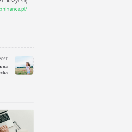
 cieszyć się
/phinance.pl/
POST
rona
ecka