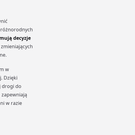
nić
o różnorodnych
mują decyzje
 zmieniających
ne.
om w
. Dzięki
 drogi do
 zapewniają
ni w razie