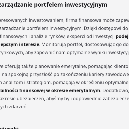
zarządzanie portfelem inwestycyjnym
teresowanych inwestowaniem, firma finansowa może zapew
zarządzanie portfelem inwestycyjnym. Dzięki dostępowi d
inansowych i analizie rynków, eksperci od inwestycji
podej
epszym interesie
. Monitorują portfel, dostosowując go do
rynkowych, aby zapewnić nam optymalne wyniki inwestycyj
e oferują także planowanie emerytalne, pomagając klient
na spokojną przyszłość po zakończeniu kariery zawodowej
analizom i strategiom, pomagają w określeniu optymalnej
abilności finansowej w okresie emerytalnym
. Dodatkowo,
kresie ubezpieczeń, abyśmy byli odpowiednio zabezpiecze
ych zdarzeń.
ożyczki