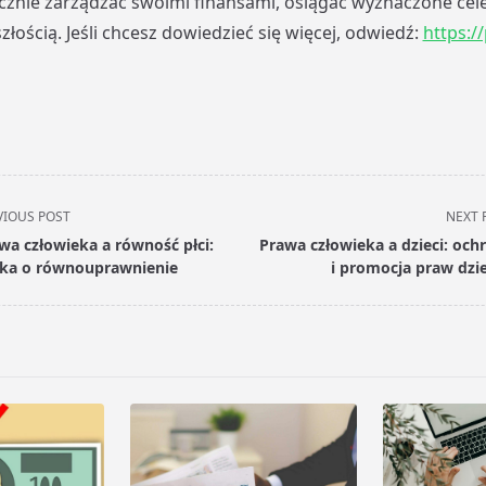
nie zarządzać swoimi finansami, osiągać wyznaczone cele i
łością. Jeśli chcesz dowiedzieć się więcej, odwiedź:
https:/
VIOUS POST
NEXT 
wa człowieka a równość płci:
Prawa człowieka a dzieci: och
ka o równouprawnienie
i promocja praw dzi
pan>