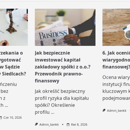
zekania o
Jak bezpiecznie
6. Jak oceni
zygotować
inwestować kapitał
wiarygodnoś
 w Sądzie
zakładowy spółki z o.o.?
finansowej
Siedlcach?
Przewodnik prawno-
Ocena wiary
finansowy
ończeniu
instytucji fi
 bez
Jak określić bezpieczny
kluczowym k
n z
profil ryzyka dla kapitału
podejmowani
ch
...
spółki? Określenie
Admin_bankk
profilu
...
Cze 10, 2026
Admin_bankk
Kwi 8, 2026