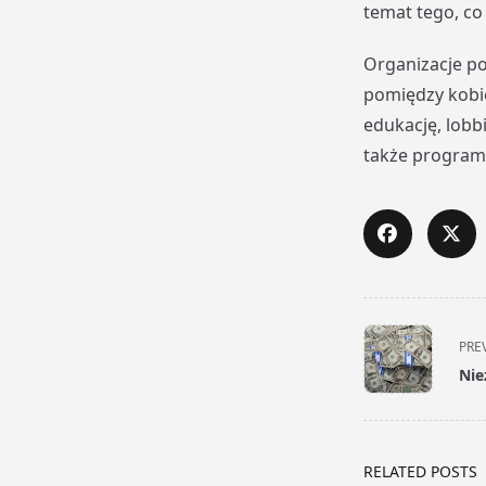
temat tego, c
Organizacje p
pomiędzy kobie
edukację, lobb
także program
<span
PRE
class="nav-
Nie
subtitle
screen-
reader-
text">Page</s
RELATED POSTS