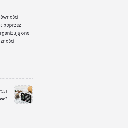
równości
et poprzez
Organizują one
zności.
POST
owe?