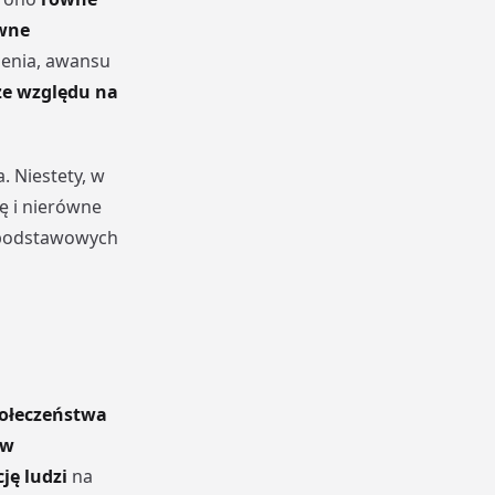
wne
ienia, awansu
ze względu na
 Niestety, w
ę i nierówne
 podstawowych
ołeczeństwa
ów
ję ludzi
na