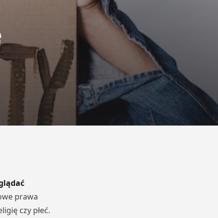
e
yglądać
wowe prawa
igię czy płeć.