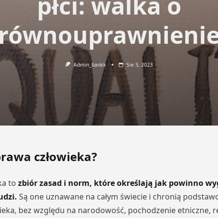
płci: walka o
równouprawnieni
Admin_bankk
Sie 3, 2023
prawa człowieka?
ka to
zbiór zasad i norm, które określają jak powinno w
udzi.
Są one uznawane na całym świecie i chronią podsta
eka, bez względu na narodowość, pochodzenie etniczne, rel