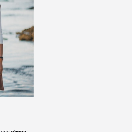
 ono
równe