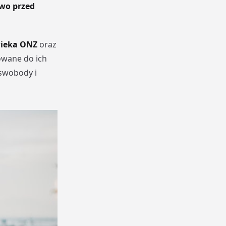
wo przed
wieka ONZ
oraz
owane do ich
 swobody i