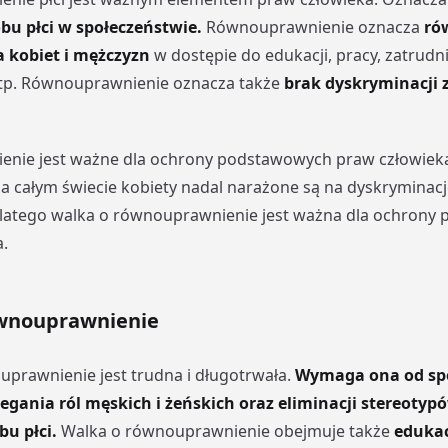
bu płci w społeczeństwie.
Równouprawnienie oznacza
ró
a kobiet i mężczyzn
w dostępie do edukacji, pracy, zatrudn
p. Równouprawnienie oznacza także
brak dyskryminacji 
nie jest ważne dla ochrony podstawowych praw człowieka.
na całym świecie kobiety nadal narażone są na dyskryminacj
Dlatego walka o równouprawnienie jest ważna dla ochrony
.
wnouprawnienie
prawnienie jest trudna i długotrwała.
Wymaga ona od sp
egania ról męskich i żeńskich oraz eliminacji stereotyp
bu płci.
Walka o równouprawnienie obejmuje także
edukac