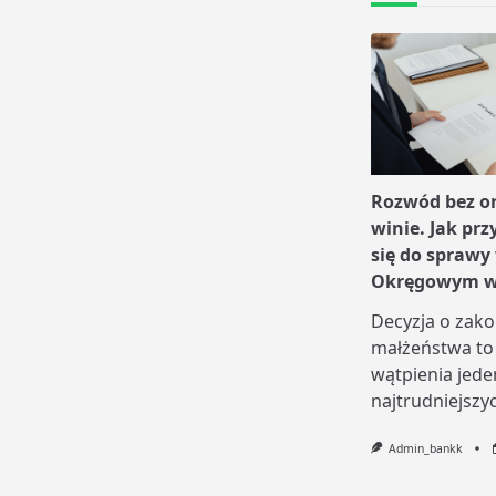
Rozwód bez or
winie. Jak pr
się do sprawy
Okręgowym w 
Decyzja o zak
małżeństwa to
wątpienia jede
najtrudniejszy
Admin_bankk