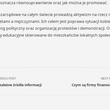
o oznacza równouprawnienie oraz jak można je promować.
ozarządowe na całym świecie prowadzą aktywizm na rzecz 
tami a mężczyznami. Ich celem jest poprawa sytuacji kobi
ing polityczny oraz organizację protestów i demonstracji. 
y edukacyjne skierowane do mieszkańców lokalnych społec
VIOUS POST
NEXT 
zależne źródła informacji
Czym są firmy finans
pan>