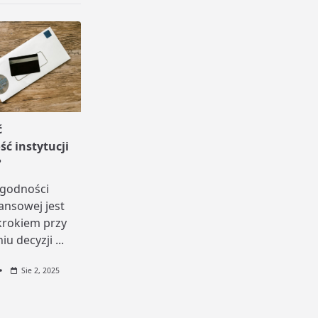
ć
ć instytucji
?
godności
nansowej jest
rokiem przy
u decyzji
...
Sie 2, 2025