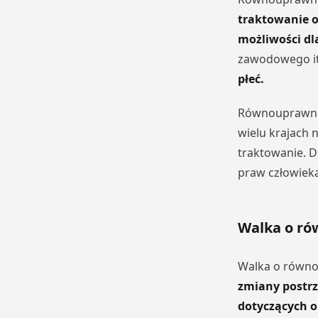
traktowanie o
możliwości dl
zawodowego it
płeć.
Równouprawnie
wielu krajach 
traktowanie. 
praw człowieka
Walka o ró
Walka o równou
zmiany postrz
dotyczących o