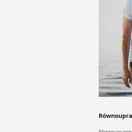
Równoupraw
Równouprawnie