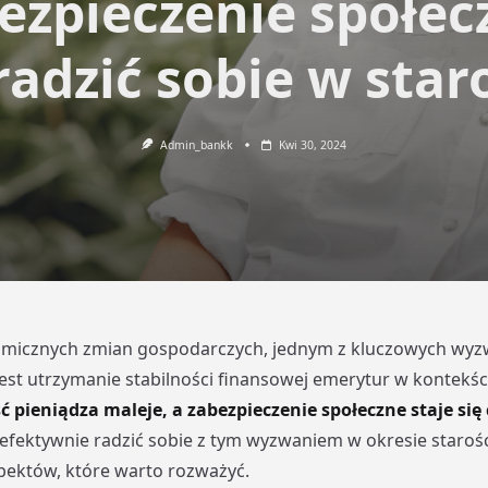
ezpieczenie społec
radzić sobie w star
Admin_bankk
Kwi 30, 2024
amicznych zmian gospodarczych, jednym z kluczowych wyz
est utrzymanie stabilności finansowej emerytur w kontekśc
 pieniądza maleje, a zabezpieczenie społeczne staje się 
k efektywnie radzić sobie z tym wyzwaniem w okresie starośc
pektów, które warto rozważyć.