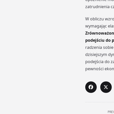
zatrudnienia c
W obliczu wzro
wymagając elas
Zrównoważone 
podejściu do
radzenia sobie
dzisiejszym d
podejścia do za
pewności ekon
<span
PRE