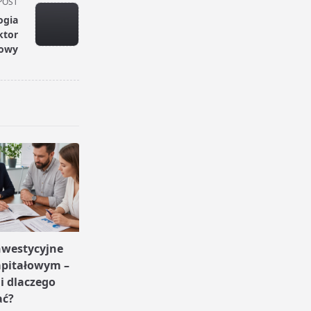
POST
ogia
ktor
owy
nwestycyjne
apitałowym –
 i dlaczego
ać?