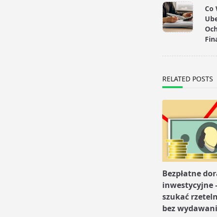
class="nav-
Co 
subtitle
Ube
screen-
Och
Fin
reader-
text">Page</s
RELATED POSTS
Bezpłatne do
inwestycyjne 
szukać rzetel
bez wydawani