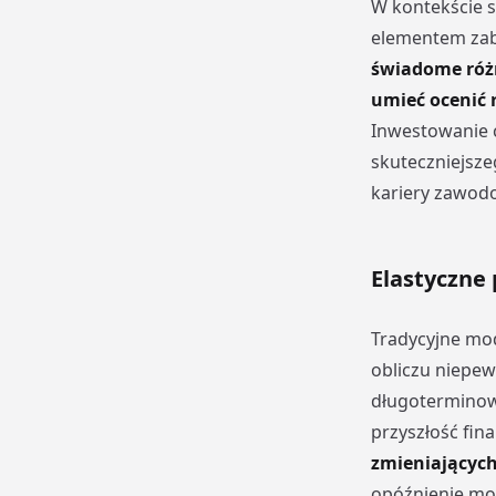
W kontekście s
elementem zab
świadome róż
umieć ocenić 
Inwestowanie c
skuteczniejsze
kariery zawod
Elastyczne
Tradycyjne mo
obliczu niepew
długoterminow
przyszłość fi
zmieniających
opóźnienie mom