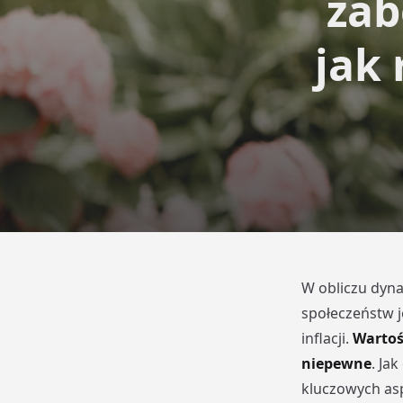
zab
jak 
W obliczu dyn
społeczeństw j
inflacji.
Wartość
niepewne
. Ja
kluczowych as