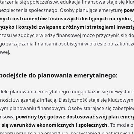
tarzenia się społeczeństw, edukacja finansowa staje się k
ezpieczenia społecznego. Osoby planujące emeryturę
pow
nych instrumentów finansowych dostępnych na rynku
,
ryzyko i korzyści związane z różnymi strategiami inwest
zasu w zdobycie wiedzy finansowej może przyczynić się d
go zarządzania finansami osobistymi w okresie po zakończ
owej.
 podejście do planowania emerytalnego:
dele planowania emerytalnego mogą okazać się niewystarc
ności związanej z inflacją. Elastyczność staje się kluczow
ym planowaniu finansowym. Osoby starające się zabezpie
nansową
powinny być gotowe dostosować swój plan emery
 się warunków ekonomicznych i społecznych.
To może 
entu przejścia na emeryturę, korzystanie z elastycznych 