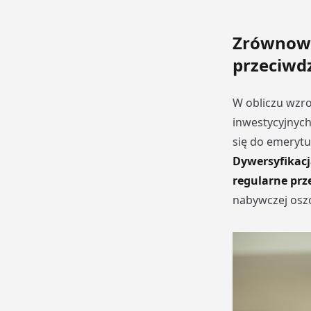
Zrównowa
przeciwdzi
W obliczu wzros
inwestycyjnych
się do emeryt
Dywersyfikacj
regularne prze
nabywczej oszc