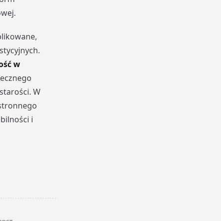
wej.
plikowane,
stycyjnych.
ość w
tecznego
starości. W
stronnego
ilności i