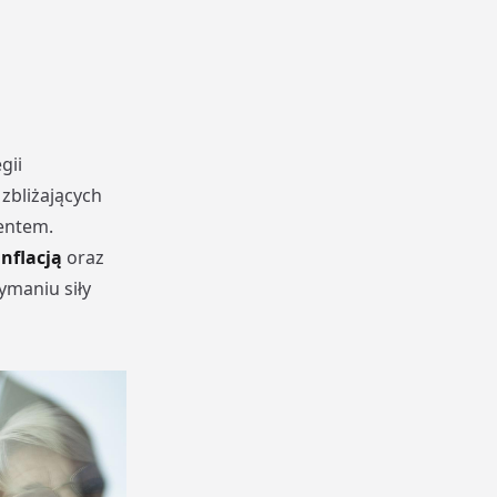
gii
zbliżających
entem.
nflacją
oraz
ymaniu siły