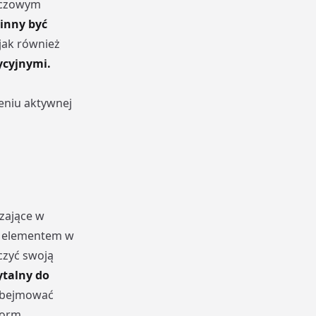
luczowym
inny być
 jak również
ycyjnymi.
o
eniu aktywnej
zające w
ym elementem w
czyć swoją
talny do
obejmować
form