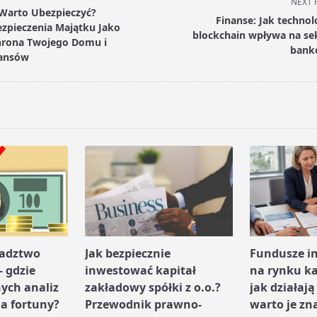
NEXT 
Warto Ubezpieczyć?
Finanse: Jak technol
zpieczenia Majątku Jako
blockchain wpływa na se
rona Twojego Domu i
bank
ansów
pan>
radztwo
Jak bezpiecznie
Fundusze i
– gdzie
inwestować kapitał
na rynku k
nych analiz
zakładowy spółki z o.o.?
jak działają
a fortuny?
Przewodnik prawno-
warto je zn