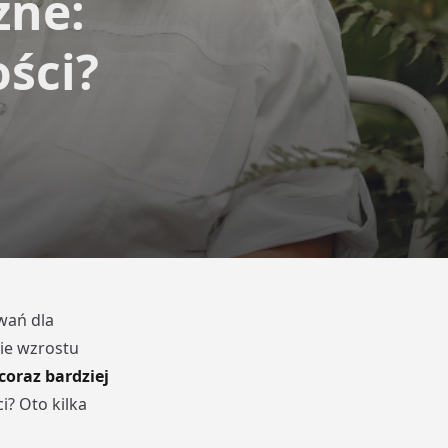
zne:
ości?
wań dla
ie wzrostu
coraz bardziej
i? Oto kilka