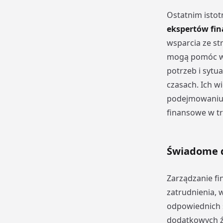
Ostatnim isto
ekspertów fi
wsparcia ze st
mogą pomóc w 
potrzeb i sytu
czasach. Ich w
podejmowaniu d
finansowe w t
Świadome d
Zarządzanie fi
zatrudnienia,
odpowiednich 
dodatkowych ź