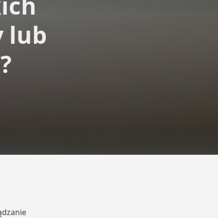
kich
 lub
?
ądzanie