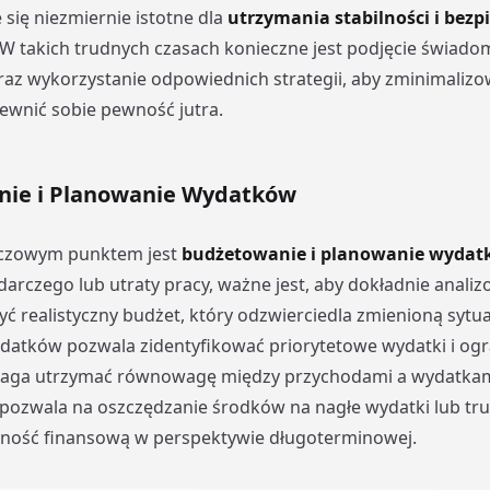
 się niezmiernie istotne dla
utrzymania stabilności i bezp
 W takich trudnych czasach konieczne jest podjęcie świado
az wykorzystanie odpowiednich strategii, aby zminimalizo
pewnić sobie pewność jutra.
ie i Planowanie Wydatków
czowym punktem jest
budżetowanie i planowanie wydat
arczego lub utraty pracy, ważne jest, aby dokładnie anali
zyć realistyczny budżet, który odzwierciedla zmienioną sytu
datków pozwala zidentyfikować priorytetowe wydatki i ogr
maga utrzymać równowagę między przychodami a wydatkam
ozwala na oszczędzanie środków na nagłe wydatki lub tru
lność finansową w perspektywie długoterminowej.