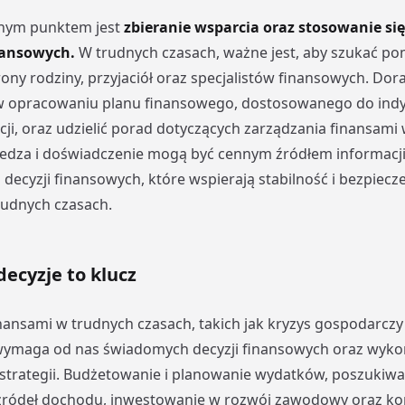
tnym punktem jest
zbieranie wsparcia oraz stosowanie się
nansowych.
W trudnych czasach, ważne jest, aby szukać po
rony rodziny, przyjaciół oraz specjalistów finansowych. Dor
opracowaniu planu finansowego, dostosowanego do ind
acji, oraz udzielić porad dotyczących zarządzania finansami
iedza i doświadczenie mogą być cennym źródłem informacj
ecyzji finansowych, które wspierają stabilność i bezpiec
rudnych czasach.
ecyzje to klucz
nansami w trudnych czasach, takich jak kryzys gospodarczy 
 wymaga od nas świadomych decyzji finansowych oraz wyko
strategii. Budżetowanie i planowanie wydatków, poszukiwa
ródeł dochodu, inwestowanie w rozwój zawodowy oraz kor