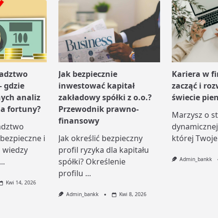
radztwo
Jak bezpiecznie
Kariera w f
– gdzie
inwestować kapitał
zacząć i roz
nych analiz
zakładowy spółki z o.o.?
świecie pie
a fortuny?
Przewodnik prawno-
Marzysz o sta
finansowy
adztwo
dynamicznej
 bezpieczne i
Jak określić bezpieczny
której Twoje
a wiedzy
profil ryzyka dla kapitału
Admin_bankk
...
spółki? Określenie
profilu
...
Kwi 14, 2026
Admin_bankk
Kwi 8, 2026