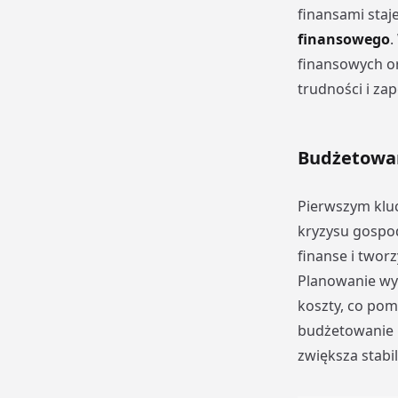
finansami staje
finansowego
.
finansowych or
trudności i za
Budżetowan
Pierwszym klu
kryzysu gospod
finanse i twor
Planowanie wy
koszty, co po
budżetowanie p
zwiększa stabi