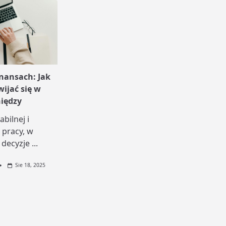
inansach: Jak
wijać się w
niędzy
bilnej i
 pracy, w
 decyzje
...
Sie 18, 2025