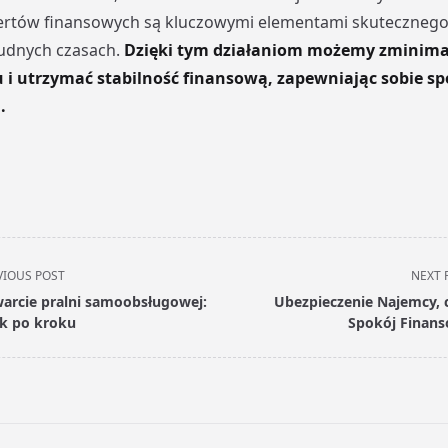
ertów finansowych są kluczowymi elementami skutecznego
rudnych czasach.
Dzięki tym działaniom możemy zminima
u i utrzymać stabilność finansową, zapewniając sobie spo
.
VIOUS POST
NEXT 
arcie pralni samoobsługowej:
Ubezpieczenie Najemcy, c
k po kroku
Spokój Finan
pan>