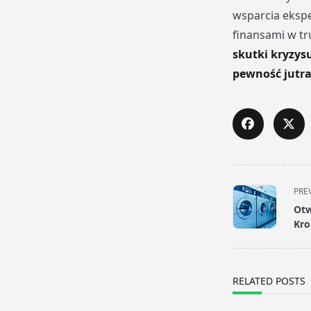
wsparcia eksp
finansami w t
skutki kryzys
pewność jutra
<span
PRE
class="nav-
Otw
subtitle
Kro
screen-
reader-
text">Page</s
RELATED POSTS