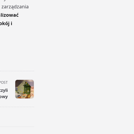
 zarządzania
lizować
kój i
POST
zyli
sowy