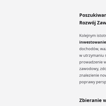
Poszukiwan
Rozwój Za
Kolejnym isto
inwestowanie
dochodów, waż
w utrzymaniu s
prowadzenie wł
zawodowy, zdob
znalezienie no
poprawy persp
Zbieranie 