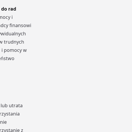
 do rad
mocy i
adcy finansowi
ywidualnych
 w trudnych
i i pomocy w
zeństwo
lub utrata
rzystania
nie
zystanie z