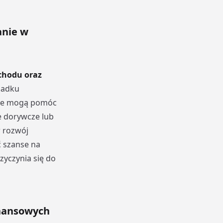
anie w
chodu oraz
padku
óre mogą pomóc
e dorywcze lub
w rozwój
ć szanse na
zyczynia się do
inansowych