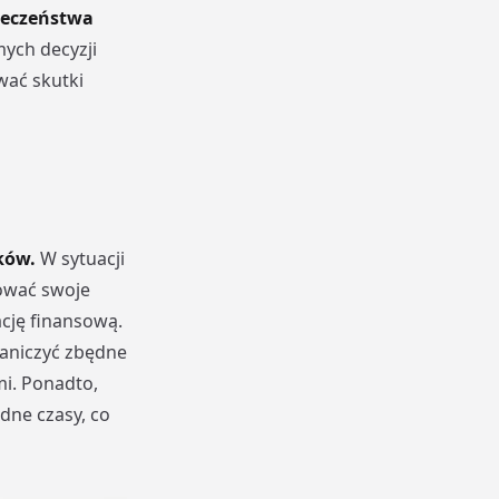
ieczeństwa
mych decyzji
wać skutki
ków.
W sytuacji
zować swoje
ację finansową.
aniczyć zbędne
i. Ponadto,
dne czasy, co