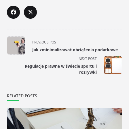
<span
PREVIOUS POST
class="nav-
Jak zminimalizować obciążenia podatkowe
subtitle
NEXT POST
screen-
Regulacje prawne w świecie sportu i
reader-
rozrywki
text">Page</span>
RELATED POSTS