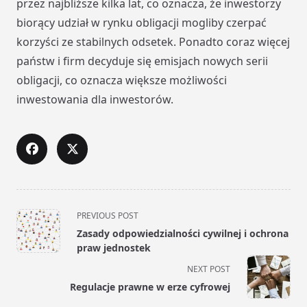
przez najbliższe kilka lat, co oznacza, że inwestorzy
biorący udział w rynku obligacji mogliby czerpać
korzyści ze stabilnych odsetek. Ponadto coraz więcej
państw i firm decyduje się emisjach nowych serii
obligacji, co oznacza większe możliwości
inwestowania dla inwestorów.
<span
PREVIOUS POST
class="nav-
Zasady odpowiedzialności cywilnej i ochrona
subtitle
praw jednostek
screen-
NEXT POST
reader-
Regulacje prawne w erze cyfrowej
text">Page</span>